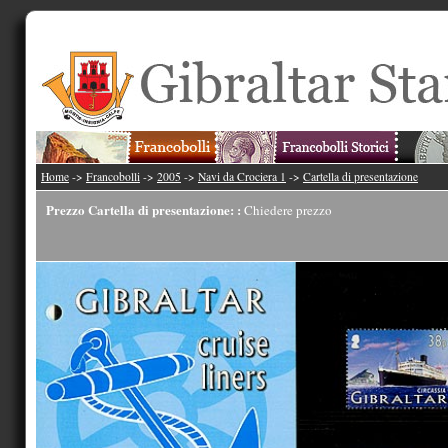
Home
->
Francobolli
->
2005
->
Navi da Crociera 1
->
Cartella di presentazione
Prezzo Cartella di presentazione: :
Chiedere prezzo