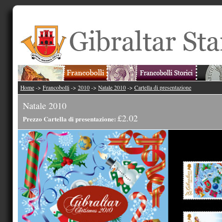
Home
->
Francobolli
->
2010
->
Natale 2010
->
Cartella di presentazione
Natale 2010
£2.02
Prezzo Cartella di presentazione: