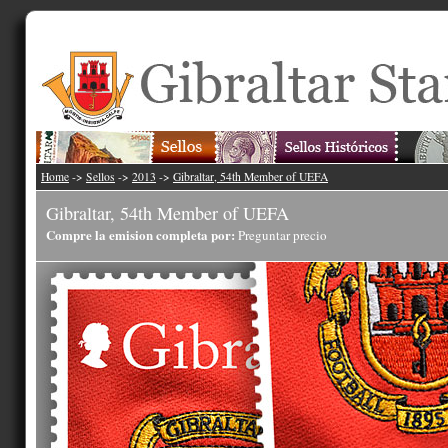
Home
->
Sellos
->
2013
->
Gibraltar, 54th Member of UEFA
Gibraltar, 54th Member of UEFA
Compre la emision completa por:
Preguntar precio