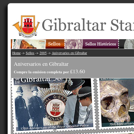
Home
->
Sellos
->
2005
->
Aniversarios en Gibraltar
Aniversarios en Gibraltar
£13.60
Compre la emision completa por