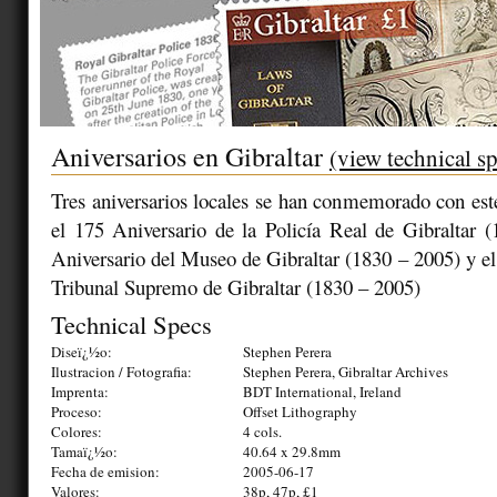
Aniversarios en Gibraltar
(view technical s
Tres aniversarios locales se han conmemorado con este
el 175 Aniversario de la Policía Real de Gibraltar 
Aniversario del Museo de Gibraltar (1830 – 2005) y el
Tribunal Supremo de Gibraltar (1830 – 2005)
Technical Specs
Diseï¿½o:
Stephen Perera
Ilustracion / Fotografia:
Stephen Perera, Gibraltar Archives
Imprenta:
BDT International, Ireland
Proceso:
Offset Lithography
Colores:
4 cols.
Tamaï¿½o:
40.64 x 29.8mm
Fecha de emision:
2005-06-17
Valores:
38p, 47p, £1