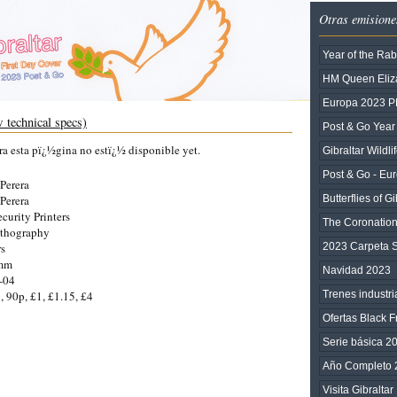
Otras emisione
Year of the Rab
HM Queen Eliza
Europa 2023 
 technical specs)
Post & Go Year 
ra esta pï¿½gina no estï¿½ disponible yet.
Gibraltar Wildli
Post & Go - Eu
Perera
Perera
Butterflies of Gi
ecurity Printers
The Coronation 
ithography
rs
2023 Carpeta
5mm
Navidad 2023
-04
, 90p, £1, £1.15, £4
Trenes industri
Ofertas Black F
Serie básica 2
Año Completo 
Visita Gibraltar 