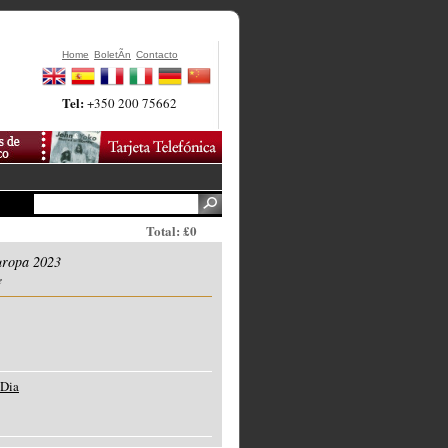
Home
BoletÃ­n
Contacto
Tel:
+350 200 75662
Total: £0
uropa 2023
e
 Dia