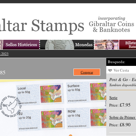
a 2023
Busqueda:
Ver Cesta
.85
Comprar
Post & Go - E
Tambien disponibl
Serie
£7.95
Price:
Sobre de Primer
£8.90
Price: