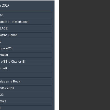
s 2023
bit
beth II - In Memoriam
PEACE
of the Rabbit
fe
ropa 2023
braltar
of King Charles III
 SEPAC
ales en la Roca
riday 2023
023
2023
II