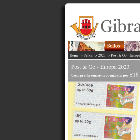
Home
->
Sellos
->
2023
->
Post & Go - Europ
Post & Go - Europa 2023
£16
Compre la emision completa por