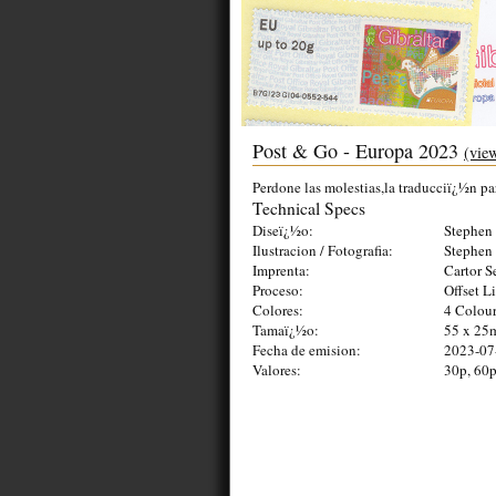
Post & Go - Europa 2023
(view
Perdone las molestias,la traducciï¿½n pa
Technical Specs
Diseï¿½o:
Stephen 
Ilustracion / Fotografia:
Stephen 
Imprenta:
Cartor S
Proceso:
Offset L
Colores:
4 Colou
Tamaï¿½o:
55 x 2
Fecha de emision:
2023-07
Valores:
30p, 60p