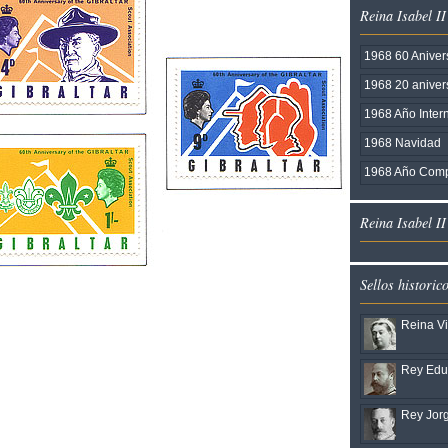
Reina Isabel II
1968 60 Anivers
1968 20 aniver
1968 Año Inte
1968 Navidad
1968 Año Comp
Reina Isabel I
Sellos historic
Reina Vi
Rey Edua
Rey Jorg