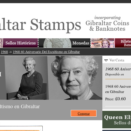
>
1968
->
1968 60 Aniversario Del Escultismo en Gibraltar
Ver Cesta
1968 60 Aniver
Disponible en
1968 60 Anivers
en Gibraltar
£0.60
Price:
tismo en Gibraltar
Comprar