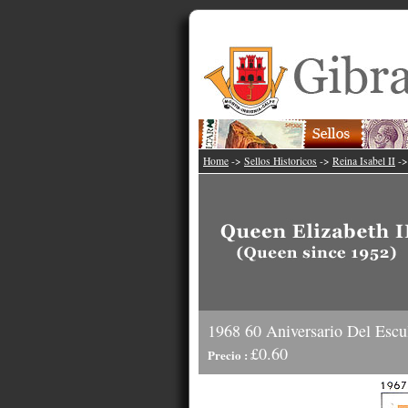
Home
->
Sellos Historicos
->
Reina Isabel II
-
1968 60 Aniversario Del Escul
£0.60
Precio :