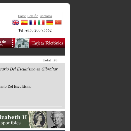
Home
BoletÃ­n
Contacto
Tel:
+350 200 75662
Total: £0
sario Del Escultismo en Gibraltar
ario Del Escultismo