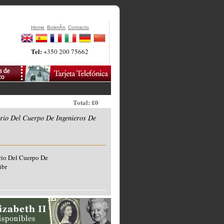
Home
BoletÃ­n
Contacto
Tel:
+350 200 75662
Total: £0
rio Del Cuerpo De Ingenieros De
rio Del Cuerpo De
ibr
o