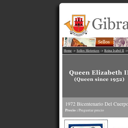
Home
->
Sellos Historicos
->
Reina Isabel II
-
1972 Bicentenario Del Cuerp
Precio :
Preguntar precio