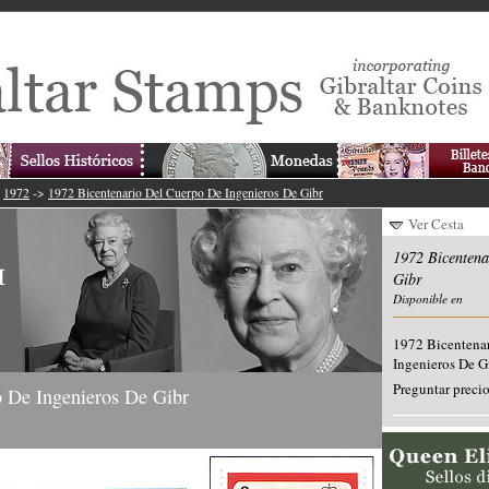
>
1972
->
1972 Bicentenario Del Cuerpo De Ingenieros De Gibr
Ver Cesta
1972 Bicentena
Gibr
Disponible en
1972 Bicentena
Ingenieros De G
Preguntar preci
o De Ingenieros De Gibr