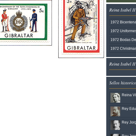
Reina Isabel II
1972 Bicentena
1972 Uniformes
1972 Bodas Del 
1972 Christma
Reina Isabel I
Sellos historic
Reina Vi
Rey Edua
Rey Jorg
Rey Jorg