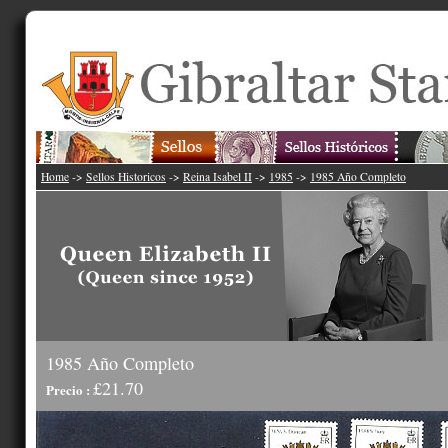
Home
->
Sellos Historicos
->
Reina Isabel II
->
1985
->
1985 Año Completo
1985 Año Completo
£21.70
Precio :