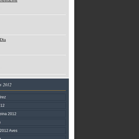
resentación
o
 Dia
o
s 2012
drez
012
Reina 2012
n
 2012 Aves
z