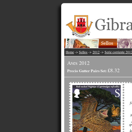
Home
->
Sellos
->
2012
->
Serie corriente 201
Aves 2012
£8.32
Precio Gutter Pairs Set: