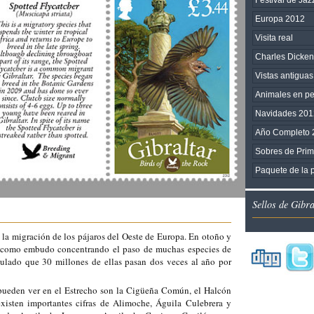
Europa 2012
Visita real
Charles Dicken
Vistas antiguas 
Animales en pel
Navidades 201
Año Completo 
Sobres de Prim
Paquete de la 
Sellos de Gibr
 la migración de los pájaros del Oeste de Europa. En otoño y
a como embudo concentrando el paso de muchas especies de
culado que 30 millones de ellas pasan dos veces al año por
pueden ver en el Estrecho son la Cigüeña Común, el Halcón
isten importantes cifras de Alimoche, Águila Culebrera y