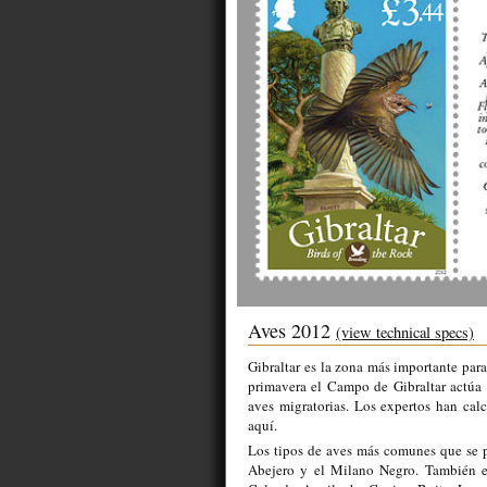
Aves 2012
(view technical specs)
Gibraltar es la zona más importante para
primavera el Campo de Gibraltar actú
aves migratorias. Los expertos han cal
aquí.
Los tipos de aves más comunes que se 
Abejero y el Milano Negro. También ex