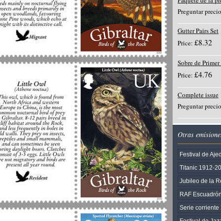
Paquete de la p
Preguntar preci
Gutter Pairs Set
£8.32
Price:
Sobre de Primer
£4.76
Price:
Complete issue
Preguntar preci
Otras emisione
Festival de Aje
Titanic 1912-2
Jubileo de la 
RAF Escuadró
Serie corriente
Festival de Jaz