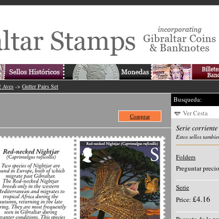
2 Aves
->
Gutter Pairs Set
Busqueda:
Ver Cesta
Comprar
Serie corrient
Estos sellos tambie
Folders
Preguntar preci
Serie
£4.16
Price: