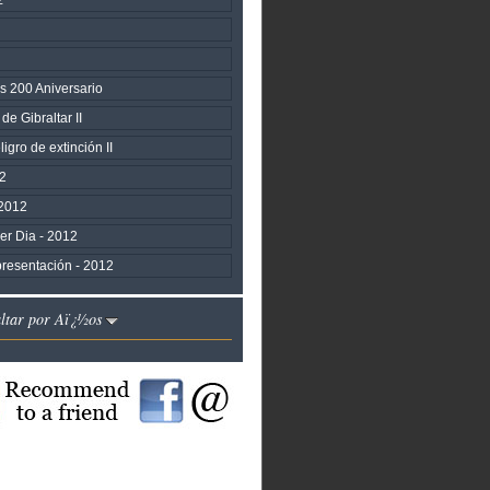
s 200 Aniversario
de Gibraltar II
igro de extinción II
2
2012
er Dia - 2012
presentación - 2012
altar por Aï¿½os