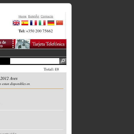
Home
BoletÃ­n
Contacto
Tel:
+350 200 75662
Total: £0
e 2012 Aves
n estan disponibles en
o