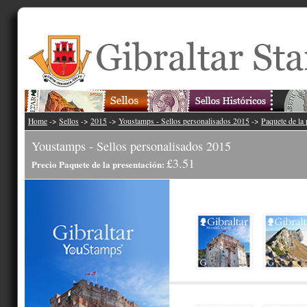
Home
->
Sellos
->
2015
->
Youstamps - Sellos personalisados 2015
->
Paquete de la 
Youstamps - Sellos personalisados 2015
£3.51
Precio Paquete de la presentación: