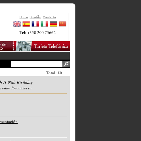
Home
BoletÃ­n
Contacto
Tel:
+350 200 75662
Total: £0
h II 90th Birthday
n estan disponibles en
resentación