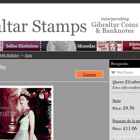
90th Birthday
->
Serie
Busqueda:
day
Ver Cesta
Comprar
Queen Elizabet
Estos sellos tambie
Serie
£9.56
Price:
Paquete de la p
£11.06
Price: