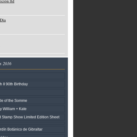
dición ltd
o
 Dia
o
o
s 2016
 II 90th Birthday
tle of the Somme
ry William + Kate
 Stamp Show Limited Edition Sheet
dín Botánico de Gibraltar