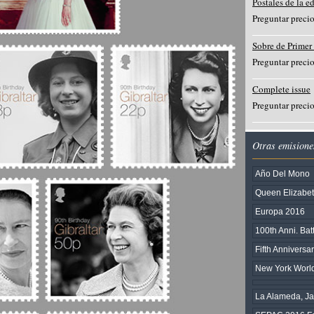
Postales de la e
Preguntar preci
Sobre de Primer
Preguntar preci
Complete issue
Preguntar preci
Otras emisione
Año Del Mono
Queen Elizabeth
Europa 2016
100th Anni. Bat
Fifth Anniversa
New York World
La Alameda, Jar