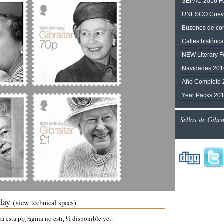
SEPAC 2016 Fo
UNESCO Cuev
Buzones de cor
Calles histórica
NEW Literary F
Navidades 201
Año Completo 
Year Packs 201
Sellos de Gibr
hday
(view technical specs)
ra esta pï¿½gina no estï¿½ disponible yet.