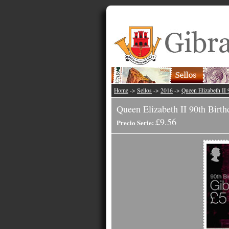
Home
->
Sellos
->
2016
->
Queen Elizabeth II 
Queen Elizabeth II 90th Birth
£9.56
Precio Serie: