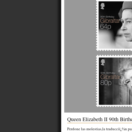
Queen Elizabeth II 90th Birt
Perdone las molestias,la traducciï¿½n pa