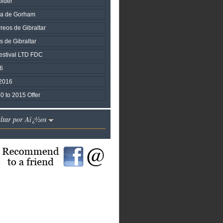
lder
a de Gorham
reos de Gibraltar
s de Gibraltar
estival LTD FDC
6
2016
0 to 2015 Offer
altar por Aï¿½os