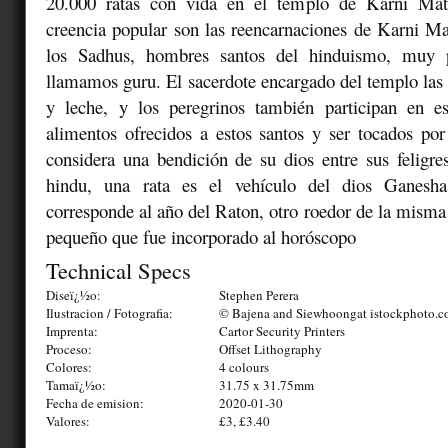
20.000 ratas con vida en el templo de Karni Mat
creencia popular son las reencarnaciones de Karni Ma
los Sadhus, hombres santos del hinduismo, muy 
llamamos guru. El sacerdote encargado del templo las
y leche, y los peregrinos también participan en e
alimentos ofrecidos a estos santos y ser tocados por
considera una bendición de su dios entre sus feligre
hindu, una rata es el vehículo del dios Ganesh
corresponde al año del Raton, otro roedor de la mism
pequeño que fue incorporado al horóscopo
Technical Specs
Diseï¿½o:
Stephen Perera
Ilustracion / Fotografia:
© Bajena and Siewhoongat istockphoto.
Imprenta:
Cartor Security Printers
Proceso:
Offset Lithography
Colores:
4 colours
Tamaï¿½o:
31.75 x 31.75mm
Fecha de emision:
2020-01-30
Valores:
£3, £3.40