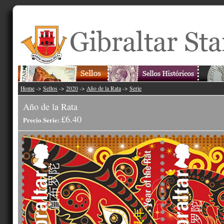
Home
->
Sellos
->
2020
->
Año de la Rata
->
Serie
Año de la Rata
£6.40
Precio Serie: