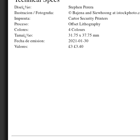
Diseï¿½o:
Stephen Perera
Ilustracion / Fotografia:
© Bajena and Siewhoong at istockphoto.
Imprenta:
Cartor Security Printers
Proceso:
Offset Lithography
Colores:
4 Colours
Tamaï¿½o:
31.75 x 37.75 mm
Fecha de emision:
2021-01-30
Valores:
£3 £3.40