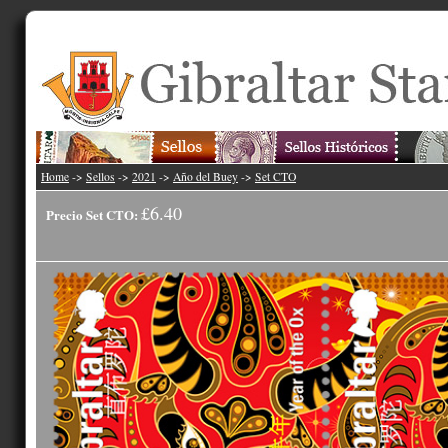
Home
->
Sellos
->
2021
->
Año del Buey
->
Set CTO
£6.40
Precio Set CTO: