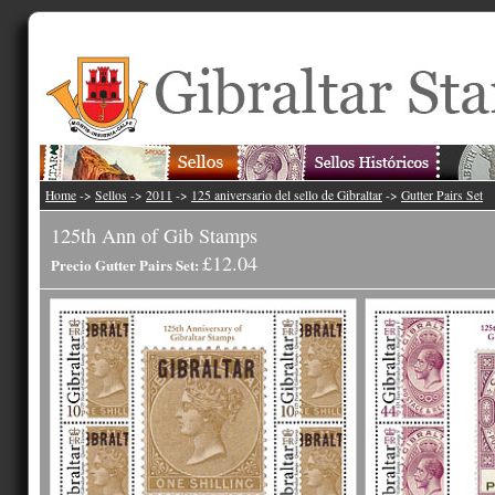
Home
->
Sellos
->
2011
->
125 aniversario del sello de Gibraltar
->
Gutter Pairs Set
125th Ann of Gib Stamps
£12.04
Precio Gutter Pairs Set: