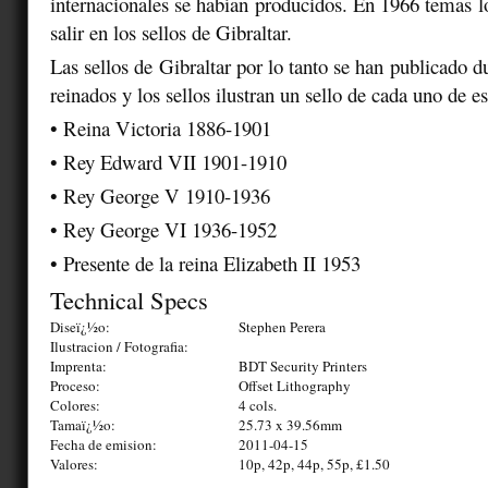
internacionales se habían producidos. En 1966 temas 
salir en los sellos de Gibraltar.
Las sellos de Gibraltar por lo tanto se han publicado d
reinados y los sellos ilustran un sello de cada uno de e
• Reina Victoria 1886-1901
• Rey Edward VII 1901-1910
• Rey George V 1910-1936
• Rey George VI 1936-1952
• Presente de la reina Elizabeth II 1953
Technical Specs
Diseï¿½o:
Stephen Perera
Ilustracion / Fotografia:
Imprenta:
BDT Security Printers
Proceso:
Offset Lithography
Colores:
4 cols.
Tamaï¿½o:
25.73 x 39.56mm
Fecha de emision:
2011-04-15
Valores:
10p, 42p, 44p, 55p, £1.50