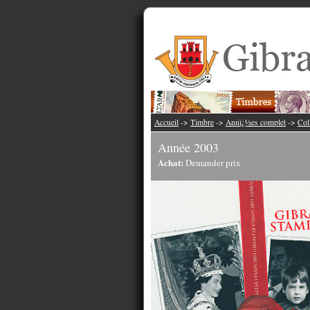
Accueil
->
Timbre
->
Annï¿½es complet
->
Col
Année 2003
Achat:
Demander prix