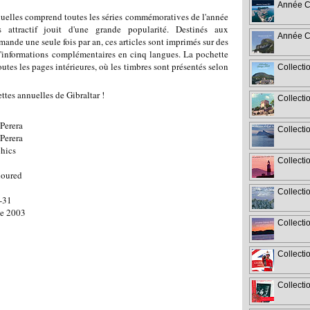
Année C
uelles comprend toutes les séries commémoratives de l'année
s attractif jouit d'une grande popularité. Destinés aux
Année C
ande une seule fois par an, ces articles sont imprimés sur des
d'informations complémentaires en cinq langues. La pochette
utes les pages intérieures, où les timbres sont présentés selon
Collecti
tes annuelles de Gibraltar !
Collecti
Perera
Collecti
Perera
hics
Collecti
loured
Collecti
-31
e 2003
Collecti
Collecti
Collecti