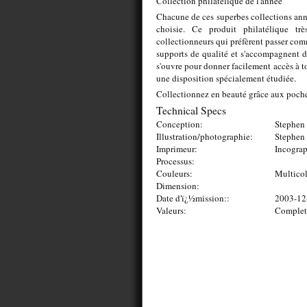
Collection philatélique de l'année
Chacune de ces superbes collections ann
choisie. Ce produit philatélique trè
collectionneurs qui préfèrent passer comm
supports de qualité et s'accompagnent 
s'ouvre pour donner facilement accès à to
une disposition spécialement étudiée.
Collectionnez en beauté grâce aux pochet
Technical Specs
Conception:
Stephen 
Illustration/photographie:
Stephen 
Imprimeur:
Incograp
Processus:
Couleurs:
Multico
Dimension:
Date d'ï¿½mission::
2003-12
Valeurs:
Complet