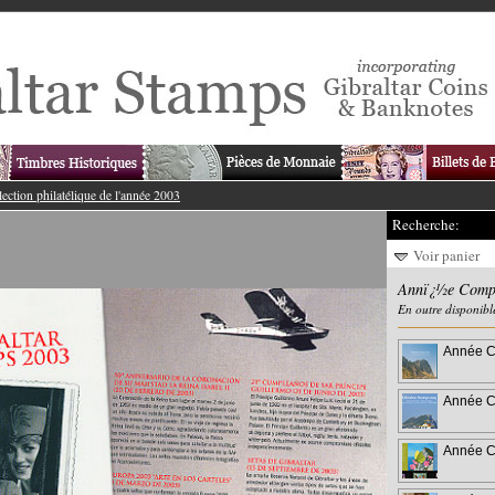
lection philatélique de l'année 2003
Recherche:
Voir panier
Annï¿½e Comp
En outre disponibl
Année C
Année C
Année C