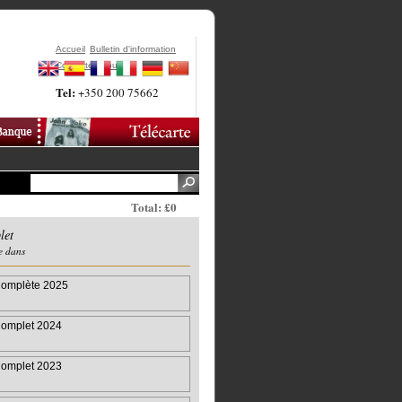
Accueil
Bulletin d'information
Contactez-Nous
Tel:
+350 200 75662
Total: £0
let
e dans
omplète 2025
omplet 2024
omplet 2023