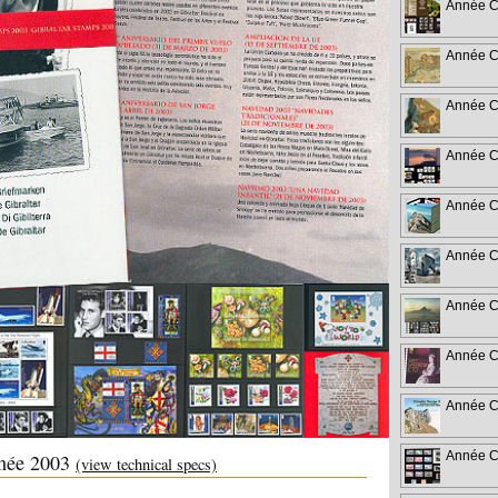
Année C
Année C
Année C
Année C
Année C
Année C
Année C
Année C
Année C
Année C
année 2003
(view technical specs)