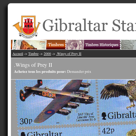
Accueil
->
Timbre
->
2000
->
.Wings of Prey II
.Wings of Prey II
Achetez tous les produits pour:
Demander prix