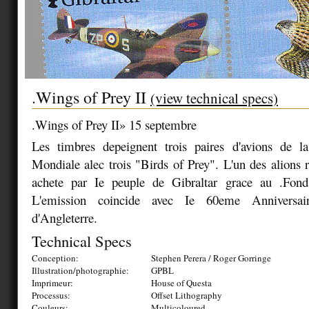
.Wings of Prey II
(view technical specs)
.Wings of Prey II» 15 septembre
Les timbres depeignent trois paires d'avions de 
Mondiale alec trois "Birds of Prey". L'un des alions r
achete par Ie peuple de Gibraltar grace au .Fond
L'emission coincide avec Ie 60eme Anniversai
d'Angleterre.
Technical Specs
Conception:
Stephen Perera / Roger Gorringe
Illustration/photographie:
GPBL
Imprimeur:
House of Questa
Processus:
Offset Lithography
Couleurs:
Multicoloured