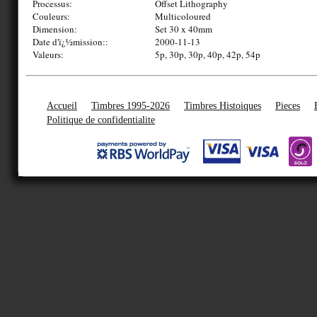
Processus:
Offset Lithography
Couleurs:
Multicoloured
Dimension:
Set 30 x 40mm
Date d'ï¿½mission::
2000-11-13
Valeurs:
5p, 30p, 30p, 40p, 42p, 54p
Accueil
Timbres 1995-2026
Timbres Histoiques
Pieces
Politique de confidentialite