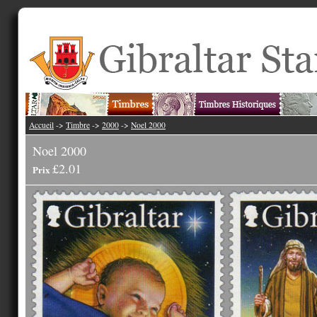
Accueil
->
Timbre
->
2000
->
Noel 2000
Noel 2000
£2.01
Prix