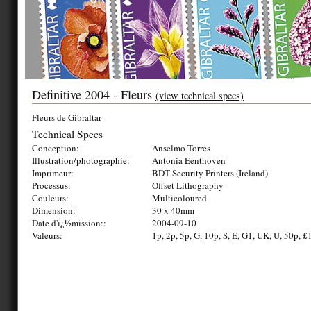
Definitive 2004 - Fleurs
(view technical specs)
Fleurs de Gibraltar
Technical Specs
Conception:
Anselmo Torres
Illustration/photographie:
Antonia Eenthoven
Imprimeur:
BDT Security Printers (Ireland)
Processus:
Offset Lithography
Couleurs:
Multicoloured
Dimension:
30 x 40mm
Date d'ï¿½mission::
2004-09-10
Valeurs:
1p, 2p, 5p, G, 10p, S, E, G1, UK, U, 50p, £