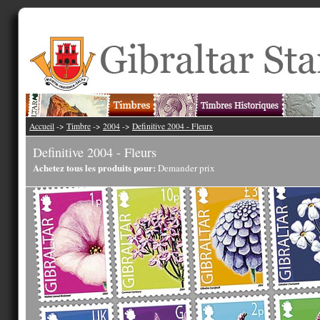
Accueil
->
Timbre
->
2004
->
Definitive 2004 - Fleurs
Definitive 2004 - Fleurs
Achetez tous les produits pour:
Demander prix