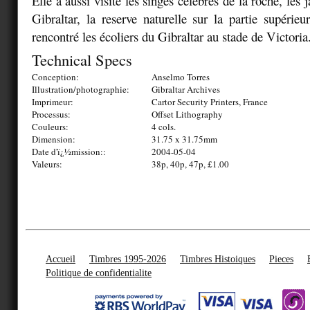
Elle a aussi visité les singes célèbres de la roche, les 
Gibraltar, la reserve naturelle sur la partie supérieu
rencontré les écoliers du Gibraltar au stade de Victoria
Technical Specs
Conception:
Anselmo Torres
Illustration/photographie:
Gibraltar Archives
Imprimeur:
Cartor Security Printers, France
Processus:
Offset Lithography
Couleurs:
4 cols.
Dimension:
31.75 x 31.75mm
Date d'ï¿½mission::
2004-05-04
Valeurs:
38p, 40p, 47p, £1.00
Accueil
Timbres 1995-2026
Timbres Histoiques
Pieces
Politique de confidentialite