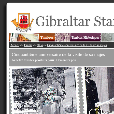
Accueil
->
Timbre
->
2004
->
Cinquantième anniversaire de la visite de sa majes
Cinquantième anniversaire de la visite de sa majes
Achetez tous les produits pour:
Demander prix