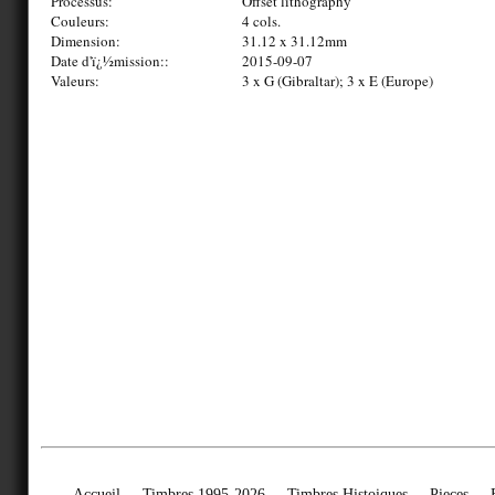
Processus:
Offset lithography
Couleurs:
4 cols.
Dimension:
31.12 x 31.12mm
Date d'ï¿½mission::
2015-09-07
Valeurs:
3 x G (Gibraltar); 3 x E (Europe)
Accueil
Timbres 1995-2026
Timbres Histoiques
Pieces