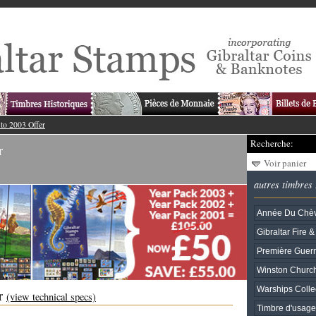
to 2003 Offer
Recherche:
r
Voir panier
autres timbres
Année Du Chè
Gibraltar Fire 
Première Guerr
Winston Church
Warships Collec
er
(view technical specs)
Timbre d'usage