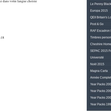
te dans votre langue choisie
Le Penny Blac
Europa 2015
QEII Britain's
Post & Go
RAF Escadron 
-18
Timbres person
Cheshire Home
SEPAC 2015 Fo
Université
Noël 2015
Magna Carta
Année Complet
Year Packs 200
Year Packs 200
Year Packs 200
Year Packs 1996