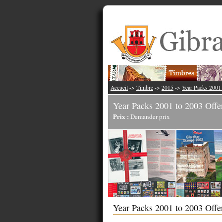
Accueil
->
Timbre
->
2015
->
Year Packs 2001 
Year Packs 2001 to 2003 Offe
Prix :
Demander prix
Year Packs 2001 to 2003 Off