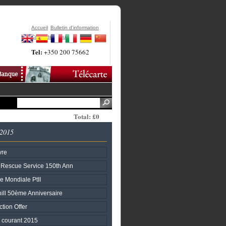
Accueil
Bulletin d'information
Contactez-Nous
Tel:
+350 200 75662
Total: £0
 2015
vre
& Rescue Service 150th Ann
e Mondiale PtII
ill 50ème Anniversaire
tion Offer
 courant 2015