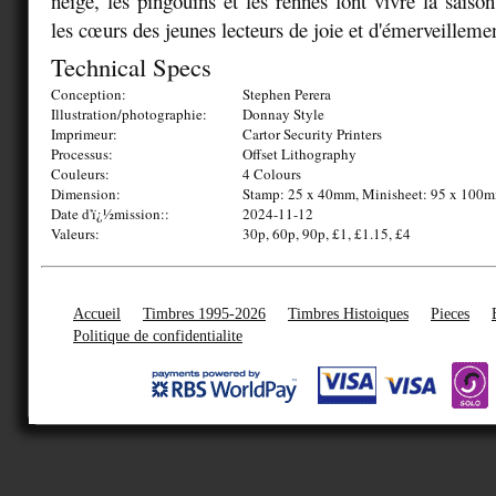
neige, les pingouins et les rennes font vivre la saison
les cœurs des jeunes lecteurs de joie et d'émerveilleme
Technical Specs
Conception:
Stephen Perera
Illustration/photographie:
Donnay Style
Imprimeur:
Cartor Security Printers
Processus:
Offset Lithography
Couleurs:
4 Colours
Dimension:
Stamp: 25 x 40mm, Minisheet: 95 x 100
Date d'ï¿½mission::
2024-11-12
Valeurs:
30p, 60p, 90p, £1, £1.15, £4
Accueil
Timbres 1995-2026
Timbres Histoiques
Pieces
Politique de confidentialite