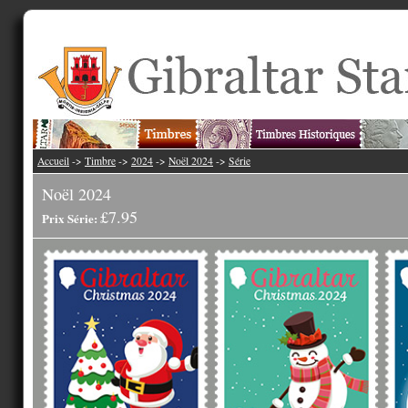
Accueil
->
Timbre
->
2024
->
Noël 2024
->
Série
Noël 2024
£7.95
Prix Série: