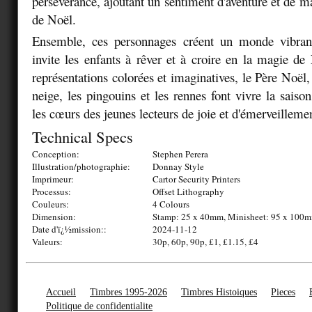
persévérance, ajoutant un sentiment d'aventure et de ma
de Noël.
Ensemble, ces personnages créent un monde vibran
invite les enfants à rêver et à croire en la magie de
représentations colorées et imaginatives, le Père Noë
neige, les pingouins et les rennes font vivre la saison
les cœurs des jeunes lecteurs de joie et d'émerveilleme
Technical Specs
Conception:
Stephen Perera
Illustration/photographie:
Donnay Style
Imprimeur:
Cartor Security Printers
Processus:
Offset Lithography
Couleurs:
4 Colours
Dimension:
Stamp: 25 x 40mm, Minisheet: 95 x 100
Date d'ï¿½mission::
2024-11-12
Valeurs:
30p, 60p, 90p, £1, £1.15, £4
Accueil
Timbres 1995-2026
Timbres Histoiques
Pieces
Politique de confidentialite