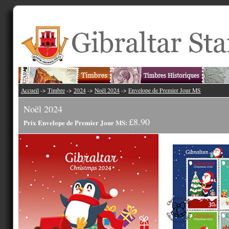
Accueil
->
Timbre
->
2024
->
Noël 2024
->
Envelope de Premier Jour MS
Noël 2024
£8.90
Prix Envelope de Premier Jour MS: