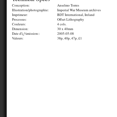
Conception:
Anselmo Torres
Illustration/photographie:
Imperial War Museum archives
Imprimeur:
BDT International, Ireland
Processus:
Offset Lithography
Couleurs:
4 cols.
Dimension:
30 x 40mm
Date d'ï¿½mission::
2005-05-08
Valeurs:
38p, 40p, 47p, £1