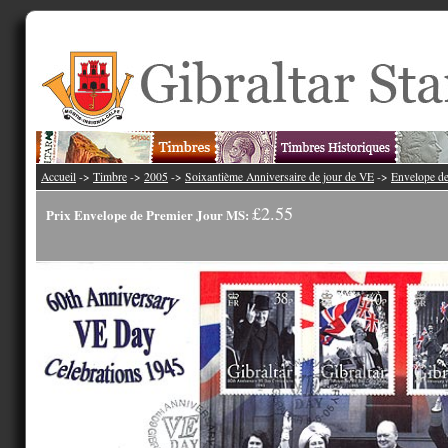
Accueil
->
Timbre
->
2005
->
Soixantième Anniversaire de jour de VE
->
Envelope d
£2.55
Prix Envelope de Premier Jour MS: