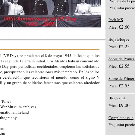
Paquete de la p
Preguntar preci
Pack MS
£2.60
Price:
Hoja Bloque
£2.25
Price:
l (VE Day), se proclamo el 8 de mayo 1945, la fecha que los
Sobre de Primer
de la segunda Guerra mundial. Los Aliados habían concordado
£2.55
Price:
Day, pero periodistas occidentales rompieron las noticias de
, precipitando las celebraciones más temprano. En los sellos
a celebración que recorrieron el mundo, como el signo V
Sobre de Primer
l y un grupo de soldados femeninos que celebran alrededor
£2.55
Price:
Block of 4
 Torres
£9.00
Price:
l War Museum archives
rnational, Ireland
Complete issue
ithography
Preguntar preci
0mm
-08