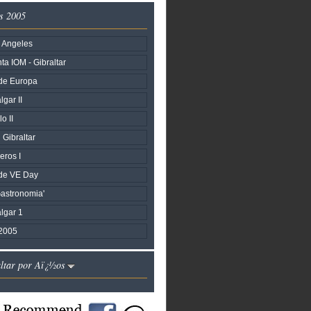
s 2005
 Angeles
a IOM - Gibraltar
 de Europa
lgar II
o II
 Gibraltar
eros I
 de VE Day
astronomia'
algar 1
2005
altar por Aï¿½os