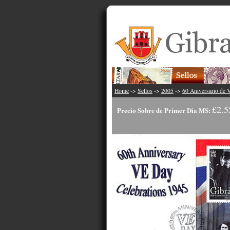
Home
->
Sellos
->
2005
->
60 Aniversario de 
£2.5
Precio Sobre de Primer Dia MS: