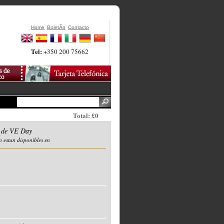
Home
BoletÃ­n
Contacto
Tel:
+350 200 75662
Total: £0
o de VE Day
n estan disponibles en