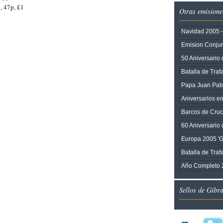
, 47p, £1
Otras emisione
Navidad 2005 -
Emision Conjunt
50 Aniversario
Batalla de Trafa
Papa Juan Pabl
Aniversarios en
Barcos de Cruc
60 Aniversario
Europa 2005 'G
Batalla de Traf
Año Completo 
Sellos de Gibr