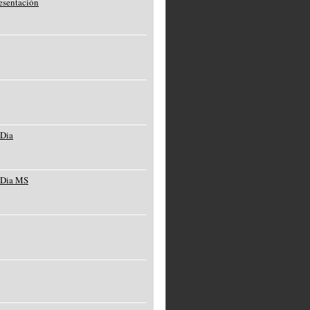
resentación
o
 Dia
 Dia MS
o