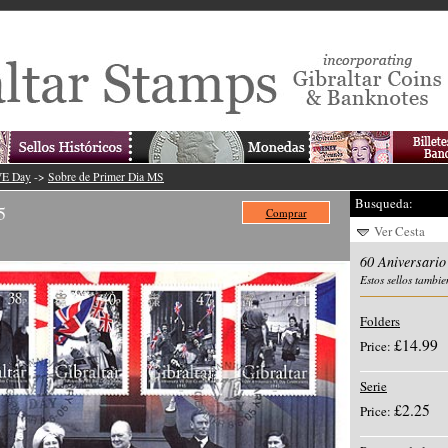
VE Day
->
Sobre de Primer Dia MS
Busqueda:
5
Comprar
Ver Cesta
60 Aniversari
Estos sellos tambie
Folders
£14.99
Price:
Serie
£2.25
Price: