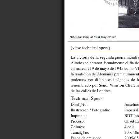
(view technical specs)
La victoria de la segunda guerra mundia
Aliados celebraron formalmente el fin 
en marcar el 9 de mayo de 1945 como VE 
la rendición de Alemania prematuramente
podemos ver diferentes imágenes de l
renombrado por Señor Winston Churchil
de las calles de Londres.
Technical Specs
Diseï¿½o:
Anselmo
Ilustracion / Fotografia:
Imperia
Imprenta:
BDT Inte
Proceso:
Offset L
Colores:
4 cols.
Tamaï¿½o:
30 x 4
Fecha de emision:
2005-05