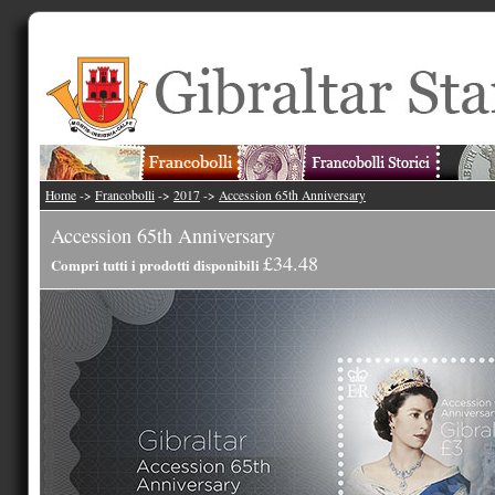
Home
->
Francobolli
->
2017
->
Accession 65th Anniversary
Accession 65th Anniversary
£34.48
Compri tutti i prodotti disponibili