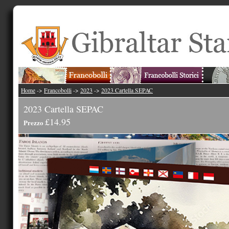
Home
->
Francobolli
->
2023
->
2023 Cartella SEPAC
2023 Cartella SEPAC
£14.95
Prezzo