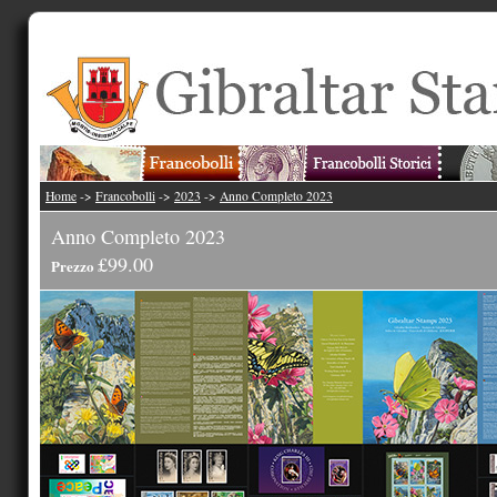
Home
->
Francobolli
->
2023
->
Anno Completo 2023
Anno Completo 2023
£99.00
Prezzo