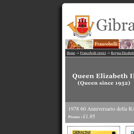
Home
->
Francobolli storici
->
Regina Elisabett
1978 60 Anniversario della 
£1.85
Prezzo :