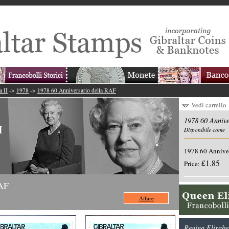
a II
->
1978
->
1978 60 Anniversario della RAF
Vedi carrello
1978 60 Annive
Disponibile come
1978 60 Anniver
£1.85
Price:
RAF
Affare
Regina Elisabet