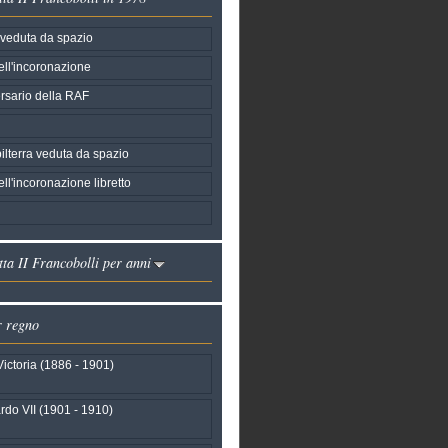
 veduta da spazio
ell'incoronazione
rsario della RAF
lterra veduta da spazio
ll'incoronazione libretto
ta II Francobolli per anni
r regno
ictoria (1886 - 1901)
do VII (1901 - 1910)