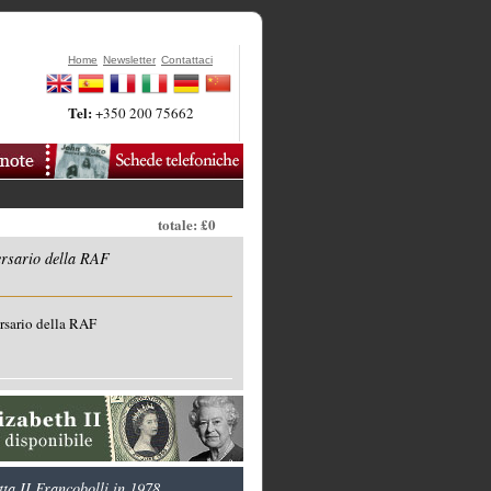
Home
Newsletter
Contattaci
Tel:
+350 200 75662
totale: £0
rsario della RAF
sario della RAF
ta II Francobolli in 1978