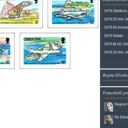
1978 Gibilterra
1978 25 Ann. d
1978 60 Annive
1978 Natale
1978 BLOC Gibi
1978 25 Ann. de
Regina Elisabet
Francobolli pe
Regina V
Re Edoar