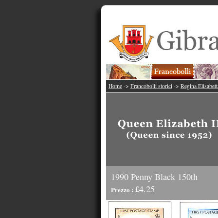
Home
->
Francobolli storici
->
Regina Elisabett
1990 Penny Black 150th
£4.25
Prezzo :