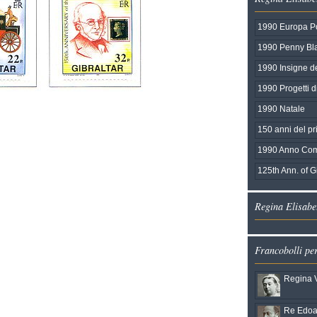
1990 Europa P
1990 Penny Bl
1990 Insigne d
1990 Progetti d
1990 Natale
150 anni del pr
1990 Anno Com
125th Ann. of Gi
Regina Elisabet
Francobolli pe
Regina V
Re Edoar