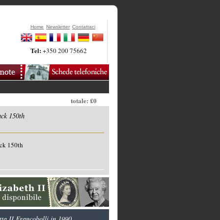
Home
Newsletter
Contattaci
Tel:
+350 200 75662
totale: £0
ck 150th
ck 150th
ta II Francobolli in 1990