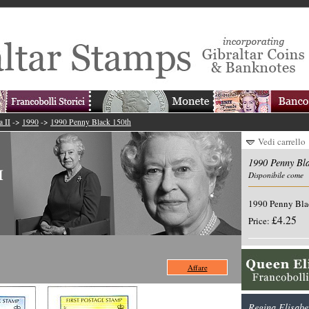
a II
->
1990
->
1990 Penny Black 150th
Vedi carrello
1990 Penny Bla
Disponibile come
1990 Penny Bla
£4.25
Price:
Affare
Regina Elisabet