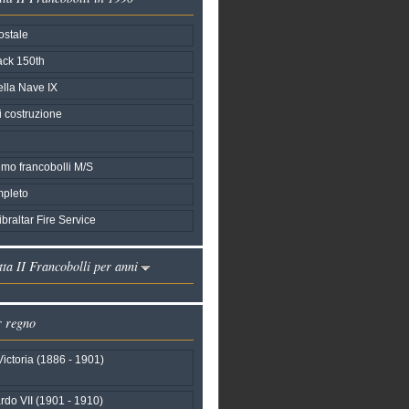
ostale
ack 150th
ella Nave IX
i costruzione
imo francobolli M/S
pleto
braltar Fire Service
ta II Francobolli per anni
r regno
ictoria (1886 - 1901)
do VII (1901 - 1910)