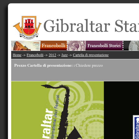
Home
->
Francobolli
->
2012
->
Jazz
->
Cartella di presentazione
Prezzo Cartella di presentazione: :
Chiedere prezzo