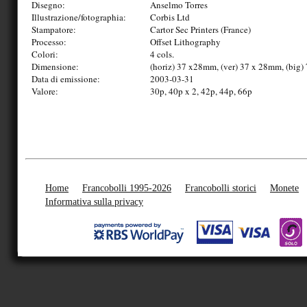
Disegno:
Anselmo Torres
Illustrazione/fotographia:
Corbis Ltd
Stampatore:
Cartor Sec Printers (France)
Processo:
Offset Lithography
Colori:
4 cols.
Dimensione:
(horiz) 37 x28mm, (ver) 37 x 28mm, (big
Data di emissione:
2003-03-31
Valore:
30p, 40p x 2, 42p, 44p, 66p
Home
Francobolli 1995-2026
Francobolli storici
Monete
Informativa sulla privacy