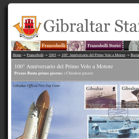
Home
->
Francobolli
->
2003
->
100° Anniversario del Primo Volo a Motore
->
Busta
100° Anniversario del Primo Volo a Motore
Prezzo Busta primo giorno: :
Chiedere prezzo