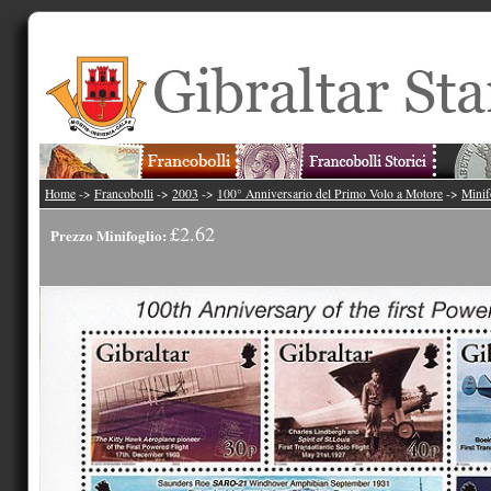
Home
->
Francobolli
->
2003
->
100° Anniversario del Primo Volo a Motore
->
Minif
£2.62
Prezzo Minifoglio: