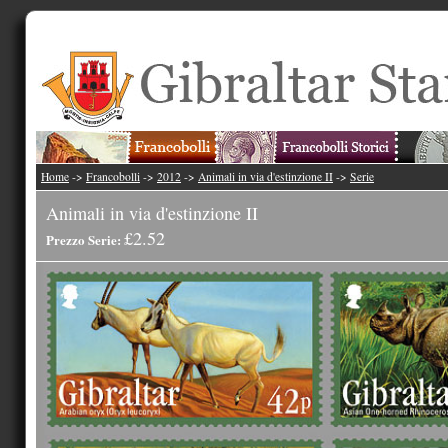
Home
->
Francobolli
->
2012
->
Animali in via d'estinzione II
->
Serie
Animali in via d'estinzione II
£2.52
Prezzo Serie: