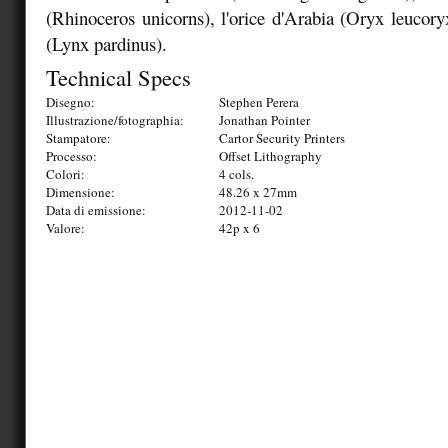
(Rhinoceros unicorns), l'orice d'Arabia (Oryx leucoryx
(Lynx pardinus).
Technical Specs
Disegno:
Stephen Perera
Illustrazione/fotographia:
Jonathan Pointer
Stampatore:
Cartor Security Printers
Processo:
Offset Lithography
Colori:
4 cols.
Dimensione:
48.26 x 27mm
Data di emissione:
2012-11-02
Valore:
42p x 6