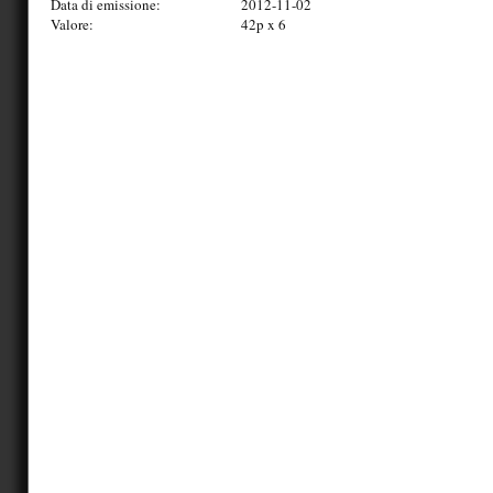
Data di emissione:
2012-11-02
Valore:
42p x 6