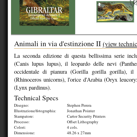
Animali in via d'estinzione II
(view technic
La seconda edizione di questa bellissima serie incl
(Canis lupus lupus), il leopardo delle nevi (Panther
occidentale di pianura (Gorilla gorilla gorilla), il
(Rhinoceros unicorns), l'orice d'Arabia (Oryx leucoryx
(Lynx pardinus).
Technical Specs
Disegno:
Stephen Perera
Illustrazione/fotographia:
Jonathan Pointer
Stampatore:
Cartor Security Printers
Processo:
Offset Lithography
Colori:
4 cols.
Dimensione:
48.26 x 27mm