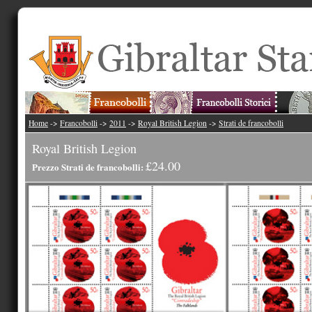
Home
->
Francobolli
->
2011
->
Royal British Legion
->
Strati de francobolli
Royal British Legion
£24.00
Prezzo Strati de francobolli: