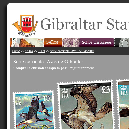
Home
->
Sellos
->
2009
->
Serie corriente: Aves de Gibraltar
Serie corriente: Aves de Gibraltar
Compre la emision completa por:
Preguntar precio