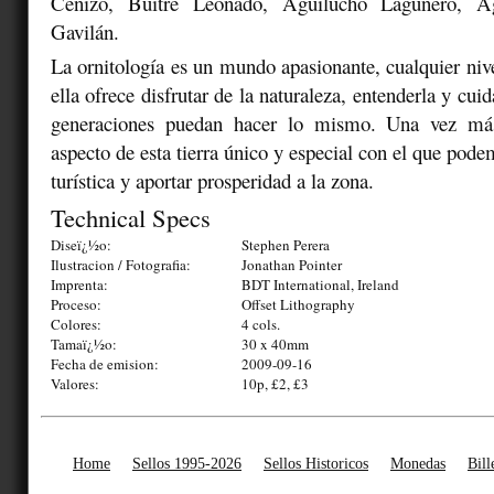
Cenizo, Buitre Leonado, Aguilucho Lagunero, A
Gavilán.
La ornitología es un mundo apasionante, cualquier niv
ella ofrece disfrutar de la naturaleza, entenderla y cuid
generaciones puedan hacer lo mismo. Una vez má
aspecto de esta tierra único y especial con el que pode
turística y aportar prosperidad a la zona.
Technical Specs
Diseï¿½o:
Stephen Perera
Ilustracion / Fotografia:
Jonathan Pointer
Imprenta:
BDT International, Ireland
Proceso:
Offset Lithography
Colores:
4 cols.
Tamaï¿½o:
30 x 40mm
Fecha de emision:
2009-09-16
Valores:
10p, £2, £3
Home
Sellos 1995-2026
Sellos Historicos
Monedas
Bill