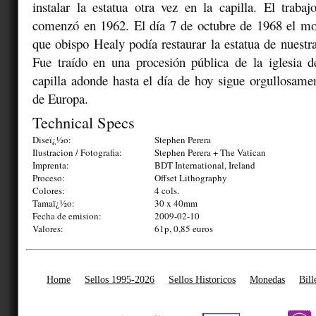
instalar la estatua otra vez en la capilla. El trabaj
comenzó en 1962. El día 7 de octubre de 1968 el mo
que obispo Healy podía restaurar la estatua de nuestra
Fue traído en una procesión pública de la iglesia d
capilla adonde hasta el día de hoy sigue orgullosame
de Europa.
Technical Specs
Diseï¿½o:
Stephen Perera
Ilustracion / Fotografia:
Stephen Perera + The Vatican
Imprenta:
BDT International, Ireland
Proceso:
Offset Lithography
Colores:
4 cols.
Tamaï¿½o:
30 x 40mm
Fecha de emision:
2009-02-10
Valores:
61p, 0,85 euros
Home
Sellos 1995-2026
Sellos Historicos
Monedas
Bill