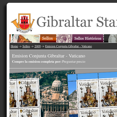
Home
->
Sellos
->
2009
->
Emision Conjunta Gibraltar - Vaticano
Emision Conjunta Gibraltar - Vaticano
Compre la emision completa por:
Preguntar precio