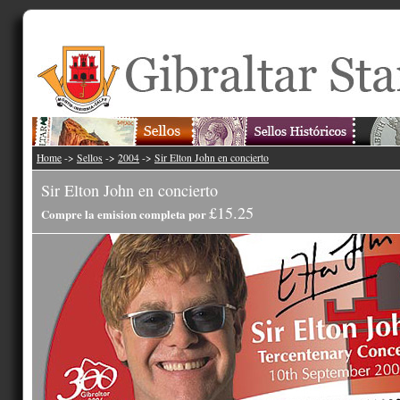
Home
->
Sellos
->
2004
->
Sir Elton John en concierto
Sir Elton John en concierto
£15.25
Compre la emision completa por