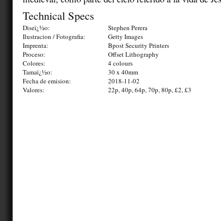
Technical Specs
Diseï¿½o:
Stephen Perera
Ilustracion / Fotografia:
Getty Images
Imprenta:
Bpost Security Printers
Proceso:
Offset Lithography
Colores:
4 colours
Tamaï¿½o:
30 x 40mm
Fecha de emision:
2018-11-02
Valores:
22p, 40p, 64p, 70p, 80p, £2, £3