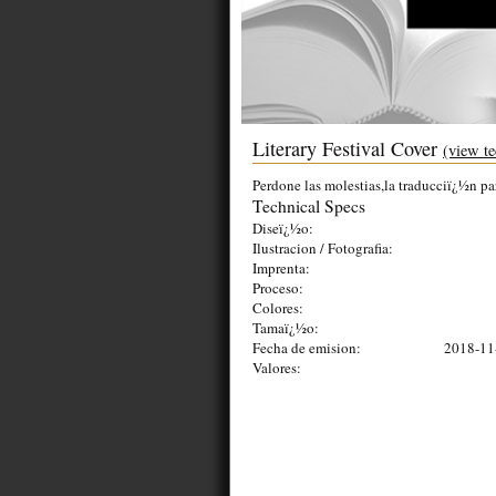
Literary Festival Cover
(view te
Perdone las molestias,la traducciï¿½n pa
Technical Specs
Diseï¿½o:
Ilustracion / Fotografia:
Imprenta:
Proceso:
Colores:
Tamaï¿½o:
Fecha de emision:
2018-11
Valores: