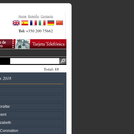
Home
BoletÃ­n
Contacto
Tel:
+350 200 75662
Total: £0
s 2018
raltar
ment
zabeth
 Coronation