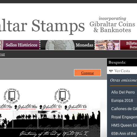
over
Busqueda:
Ver Cesta
Comprar
Otras emisione
Año Del Perro
Europa 2018
Cañones de Gib
Royal Engage
HMS Queen Eli
65th Ann of the