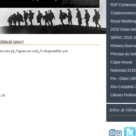
RAF Centenary
Cryptocurrency
Royal Wedding
2018 Vistas de
SEPAC 2018 Joi
chnical specs)
Primera Guerra
ra esta pï¿½gina no estï¿½ disponible yet.
Príncipe de Ga
Calpe House
Natividad 2018
Pre - Order L
Año Completo 
-19
Literary Festiv
Sellos de Gibr