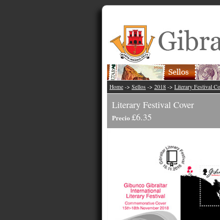
Home
->
Sellos
->
2018
->
Literary Festival C
Literary Festival Cover
£6.35
Precio