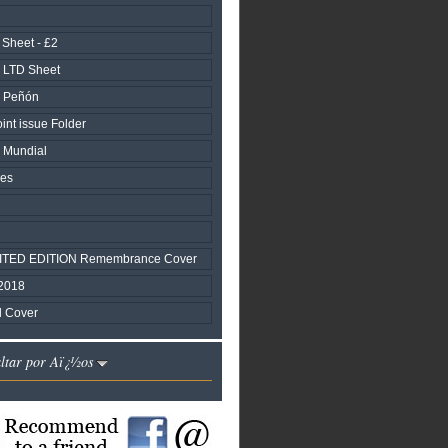
 Sheet - £2
 LTD Sheet
l Peñón
nt issue Folder
 Mundial
les
IMITED EDITION Remembrance Cover
2018
al Cover
altar por Aï¿½os