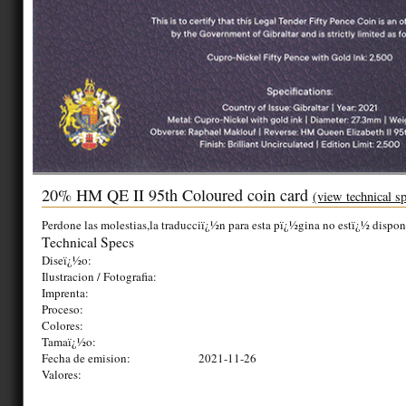
20% HM QE II 95th Coloured coin card
(view technical s
Perdone las molestias,la traducciï¿½n para esta pï¿½gina no estï¿½ dispon
Technical Specs
Diseï¿½o:
Ilustracion / Fotografia:
Imprenta:
Proceso:
Colores:
Tamaï¿½o:
Fecha de emision:
2021-11-26
Valores: