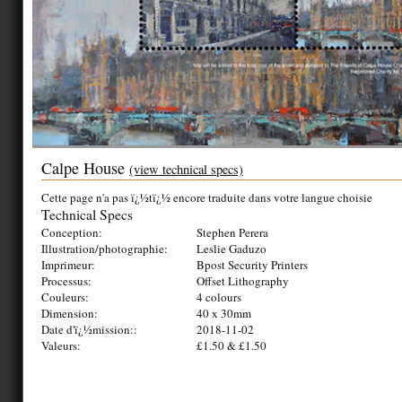
Calpe House
(view technical specs)
Cette page n'a pas ï¿½tï¿½ encore traduite dans votre langue choisie
Technical Specs
Conception:
Stephen Perera
Illustration/photographie:
Leslie Gaduzo
Imprimeur:
Bpost Security Printers
Processus:
Offset Lithography
Couleurs:
4 colours
Dimension:
40 x 30mm
Date d'ï¿½mission::
2018-11-02
Valeurs:
£1.50 & £1.50