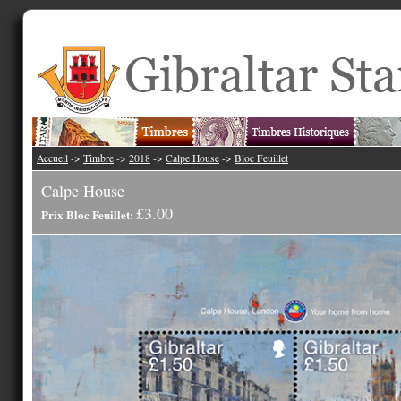
Accueil
->
Timbre
->
2018
->
Calpe House
->
Bloc Feuillet
Calpe House
£3.00
Prix Bloc Feuillet: