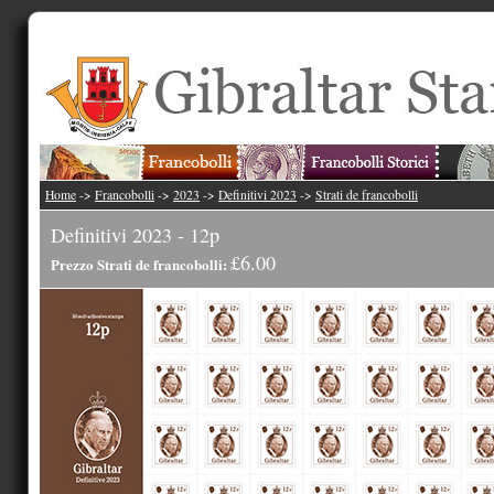
Home
->
Francobolli
->
2023
->
Definitivi 2023
->
Strati de francobolli
Definitivi 2023 - 12p
£6.00
Prezzo Strati de francobolli: