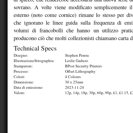
sovrano. A volte viene modificato semplicemente il 
esterno (noto come cornice) rimane lo stesso per div
che ignorano le linee guida sulla frequenza di em
volumi di francobolli che hanno un utilizzo prat
producono ciò che molti collezionisti chiamano carta da
Technical Specs
Disegno:
Stephen Perera
Illustrazione/fotographia:
Leslie Gaduzo
Stampatore:
BPost Security Printers
Processo:
Offset Lithography
Colori:
4 Colours
Dimensione:
30 x 25mm
Data di emissione:
2023-11-24
Valore:
12p, 14p, 18p, 30p, 60p, 90p, £1, £1.15, £