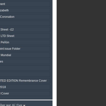
ment
zabeth
 Coronation
 Sheet - £2
 LTD Sheet
l Peñón
nt issue Folder
 Mundial
les
IMITED EDITION Remembrance Cover
2018
al Cover
altar por Aï¿½os