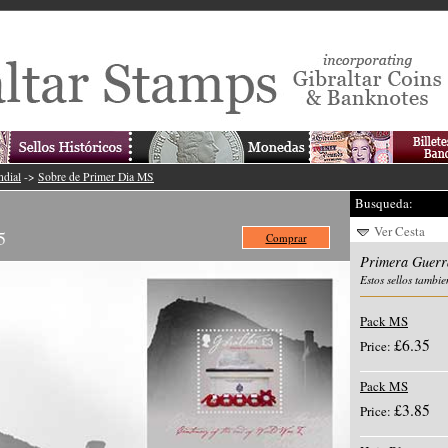
ndial
->
Sobre de Primer Dia MS
Busqueda:
Ver Cesta
5
Comprar
Primera Guerr
Estos sellos tambie
Pack MS
£6.35
Price:
Pack MS
£3.85
Price: