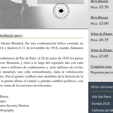
Hoja Bloque
£5.50
Price:
Hoja Bloque
£3.00
Price:
Sobre de Primer
technical specs)
£6.35
Price:
 Guerra Mundial, fue una confrontación bélica centrada en
14 y finalizó el 11 de noviembre de 1918, cuando Alemania
Sobre de Primer
£3.85
Price:
onferencia de Paz de París, el 28 de junio de 1919 los países
 con Alemania, y otros a lo largo del siguiente año con cada
Complete issue
 nueve millones de combatientes y siete millones de civiles
mundial)​, una cifra extraordinaria, dada la sofisticación
Preguntar preci
tes. Fue el quinto conflicto más mortífero de la historia de la
a guerra allanó el camino a grandes cambios políticos, con
en varias de las naciones involucradas.
Otras emisione
Perera
Año Del Perro
mages
Europa 2018
tin Security Printers
ithography
Cañones de Gib