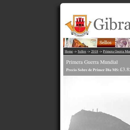
Home
->
Sellos
->
2018
->
Primera Guerra Mu
Primera Guerra Mundial
£3.8
Precio Sobre de Primer Dia MS: