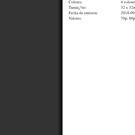
Colores:
4 colour
Tamaï¿½o:
32 x 3
Fecha de emision:
2018-09
Valores:
70p, 80p