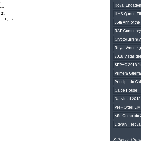
s
Royal Engage
2mm
-21
HMS Queen Eli
, £1, £3
65th Ann of the
RAF Centenary
Cryptocurrency
Royal Wedding
2018 Vistas de
SEPAC 2018 Joi
Primera Guerra
Príncipe de Ga
Calpe House
Natividad 2018
Pre - Order L
Año Completo 
Literary Festiv
Sellos de Gibr