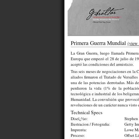
Primera Guerra Mundial
(view 
La Gran Guerra,​ luego llamada Primera
Europa que empezó el 28 de julio de 19
aceptó las condiciones del armisticio.
Tras seis meses de negociaciones en la C
aliados firmaron el Tratado de Versalles
una de las potencias derrotadas. Más de
perdieron la vida (1% de la población 
tecnológica e industrial de los beligeran
Humanidad. La convulsión que provocó l
revoluciones de un carácter nunca visto 
Technical Specs
Diseï¿½o:
Stephen 
Ilustracion / Fotografia:
Getty I
Imprenta:
Lowe Mar
Proceso:
Offset L