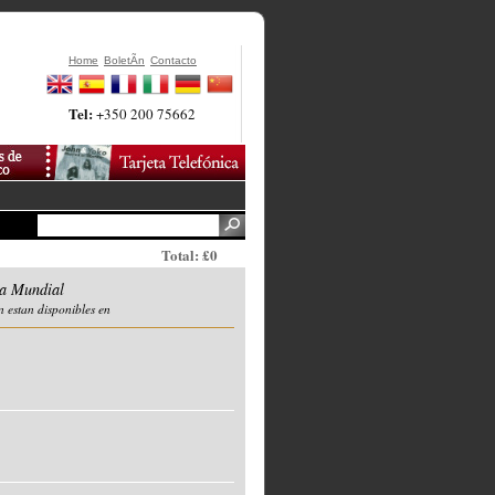
Home
BoletÃ­n
Contacto
Tel:
+350 200 75662
Total: £0
a Mundial
n estan disponibles en