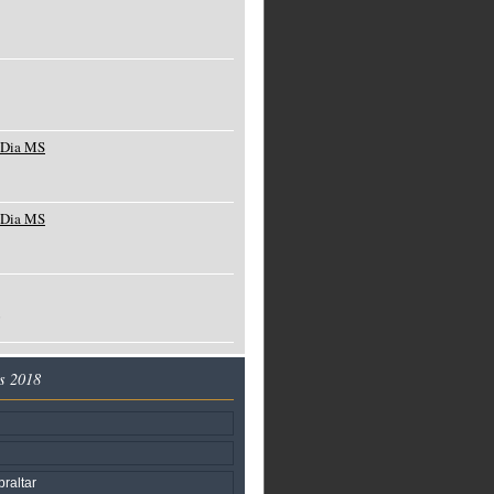
 Dia MS
 Dia MS
o
s 2018
raltar