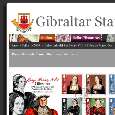
Home
->
Sellos
->
2009
->
Aniversario del Rey Henry VIII
->
Sobre de Primer Dia
Precio Sobre de Primer Dia: :
Preguntar precio