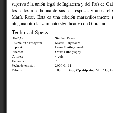
supervisó la unión legal de Inglaterra y del País de G
los sellos a cada una de sus seis esposas y uno a el 
María Rose. Ésta es una edición maravillosamente i
ninguna otro lanzamiento significativo de Gibraltar
Technical Specs
Diseï¿½o:
Stephen Perera
Ilustracion / Fotografia:
Martin Hargreaves
Imprenta:
Lowe Martin, Canada
Proceso:
Offset Lithography
Colores:
4 cols.
Tamaï¿½o:
2
Fecha de emision:
2009-01-11
Valores:
10p, 10p, 42p, 42p, 44p, 44p, 51p, 51p; £